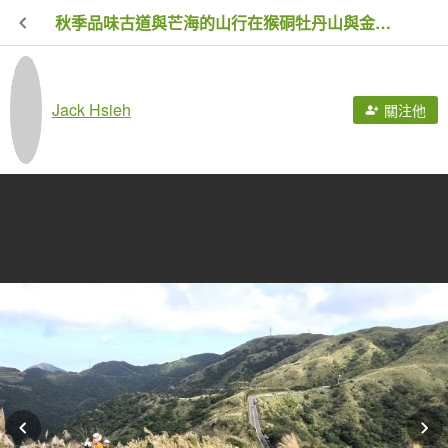
秋季品味古道與芒海的山行在猴硐牡丹山與金瓜石山
Jack Hsieh
關注他