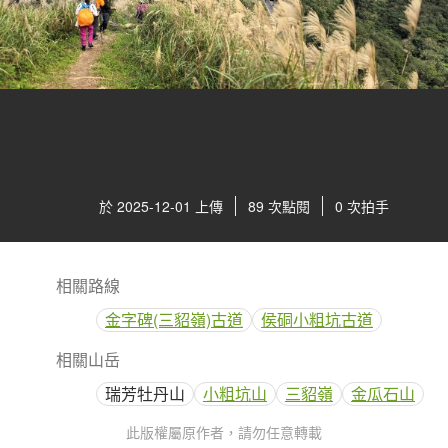
於 2025-12-01 上傳
89 次點閱
0 次拍手
相關路線
金字碑(三貂嶺)古道
侯硐小粗坑古道
相關山岳
瑞芳牡丹山
小粗坑山
三貂嶺
金瓜石山
此版權屬原作者，請勿任意轉載