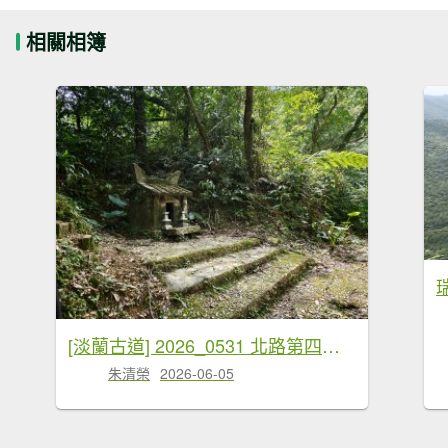
相關相簿
[淡蘭古道] 2026_0531 北路第四段_金字碑古道(上)-牡丹段
朱清榮
2026-06-05