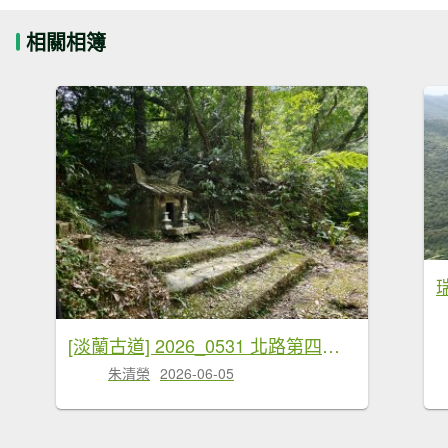
相關相簿
[淡蘭古道] 2026_0531 北路第四段_金字碑古道(上)-牡丹段
朱清榮
2026-06-05