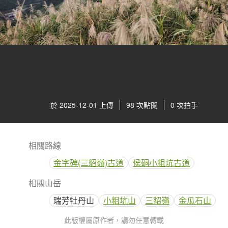
於 2025-12-01 上傳
98 次點閱
0 次拍手
相關路線
金字碑(三貂嶺)古道
侯硐小粗坑古道
相關山岳
瑞芳牡丹山
小粗坑山
三貂嶺
金瓜石山
此版權屬原作者，請勿任意轉載