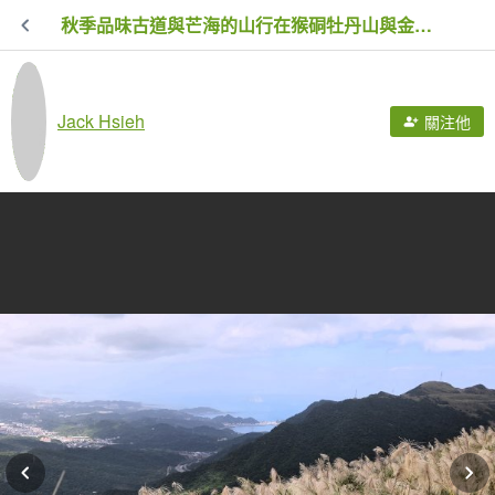
秋季品味古道與芒海的山行在猴硐牡丹山與金瓜石山
Jack Hsieh
關注他