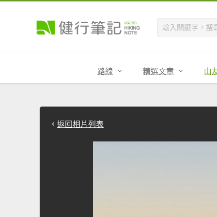
路線
精選文章
山
返回相片列表