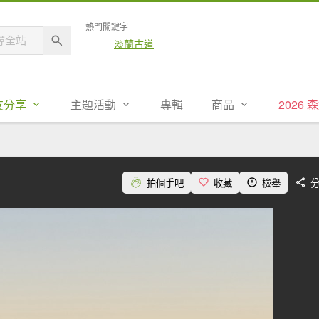
熱門關鍵字
淡蘭古道
友分享
主題活動
專輯
商品
2026
拍個手吧
收藏
檢舉