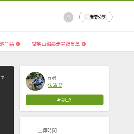
我要分享
 森遊竹縣
微笑山線縱走尋寶集章
分享
作者
朱清榮
關注他
上傳時間