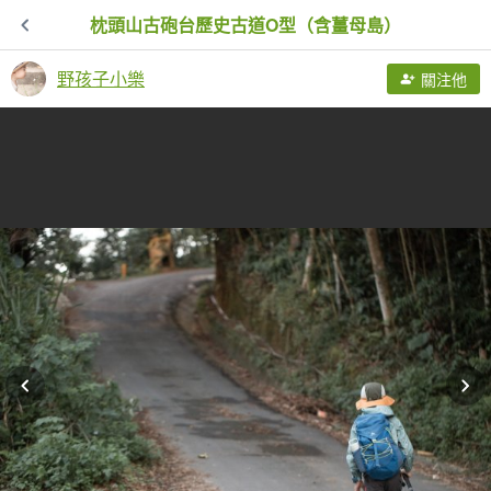
枕頭山古砲台歷史古道O型（含薑母島）
野孩子小樂
關注他