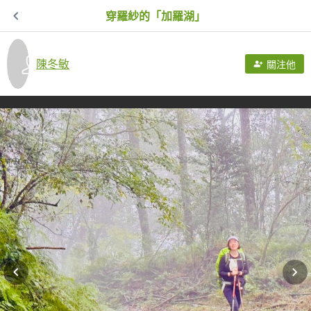
穿羅紗的「加羅湖」
陳冬敏
關注他