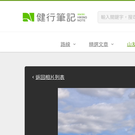
路線
精選文章
山
返回相片列表