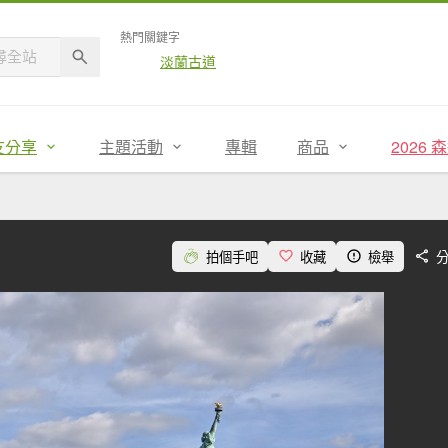
熱門關鍵字
淡蘭古道
友分享
主題活動
專輯
商品
2026
拍個手吧
收藏
檢舉