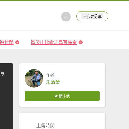
我要分享
 森遊竹縣
微笑山線縱走尋寶集章
分享
作者
朱清榮
關注他
上傳時間