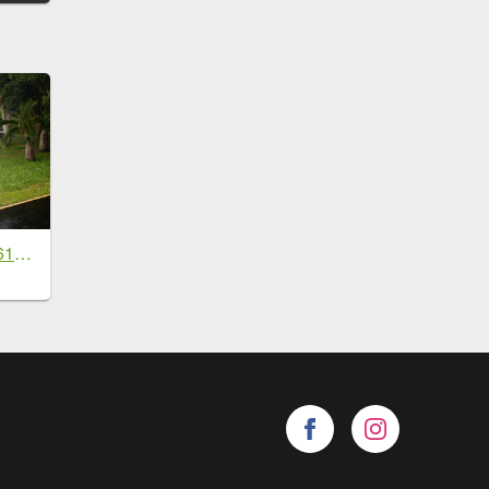
[淡蘭古道] 2026_0614 北路第三段_道路