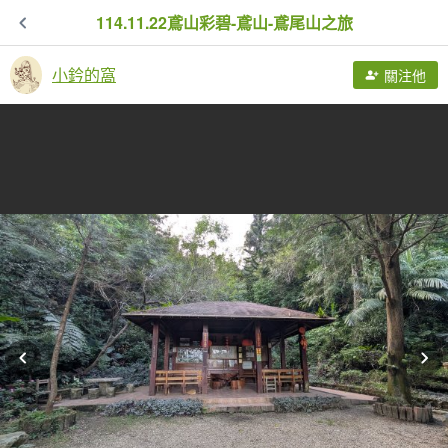
114.11.22鳶山彩碧-鳶山-鳶尾山之旅
小鈐的窩
關注他