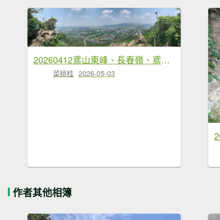
20260412鳶山東峰、長春嶺、鳶山（福德坑山）三角點、鳶山彩壁、鳶山岩、光復紀念鐘
菜桃桂
2026-05-03
作者其他相簿