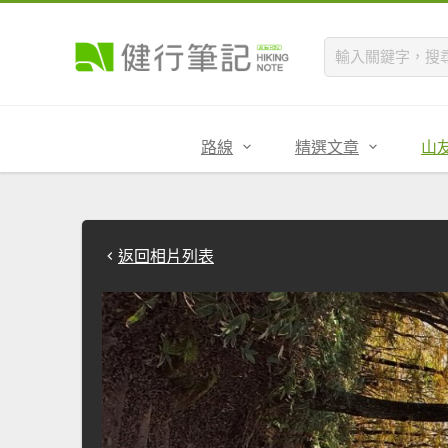
路線
精選文章
山
返回相片列表