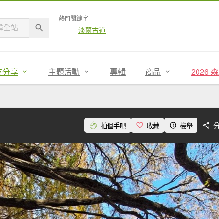
熱門關鍵字
淡蘭古道
友分享
主題活動
專輯
商品
2026
拍個手吧
收藏
檢舉