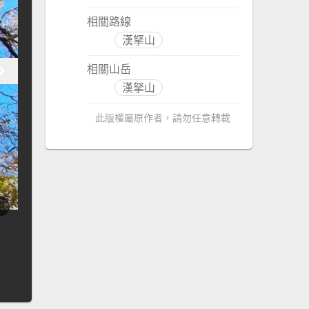
相關路線
漢拏山
相關山岳
漢拏山
此版權屬原作者，請勿任意轉載