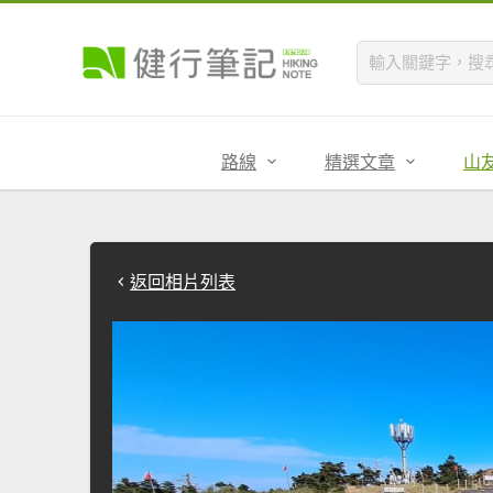
路線
精選文章
山
返回相片列表