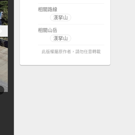
相關路線
漢拏山
相關山岳
漢拏山
此版權屬原作者，請勿任意轉載