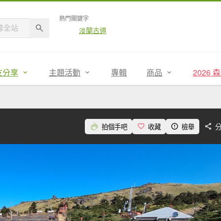
熱門關鍵字
淡蘭古道
友分享
主題活動
專輯
商品
2026
拍個手吧
收藏
檢舉