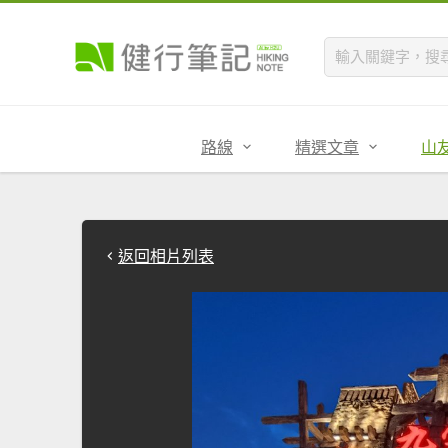
路線
精選文章
山
返回相片列表