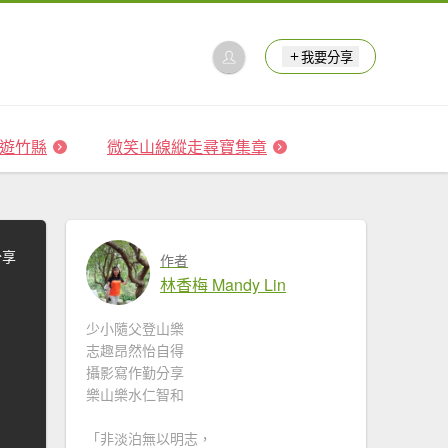
我要分享
 森遊竹縣
微笑山線縱走尋寶集章
分享
作者
林香梅 Mandy Lin
少小隨父登山樂
志趣昂然怡自得
攝影寫作勤分享
樂山樂水仁智和
「非淡泊無以明志，