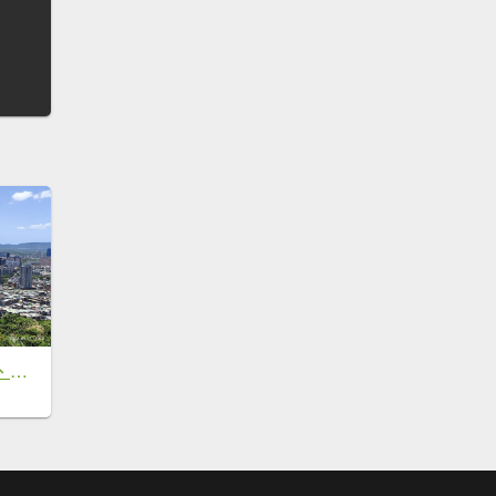
劍潭山、森林方舟、微風平台、圓山水神社、劍潭公園、八二三砲戰紀念公園