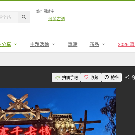
熱門關鍵字
淡蘭古道
友分享
主題活動
專輯
商品
2026
拍個手吧
收藏
檢舉