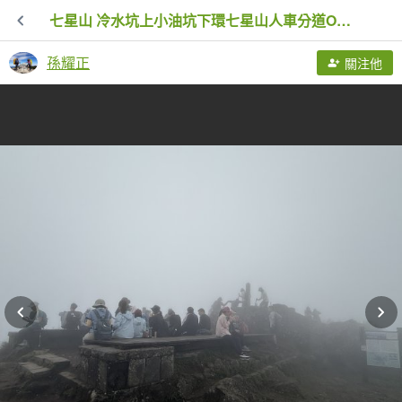
七星山 冷水坑上小油坑下環七星山人車分道O繞 20251108
孫耀正
關注他