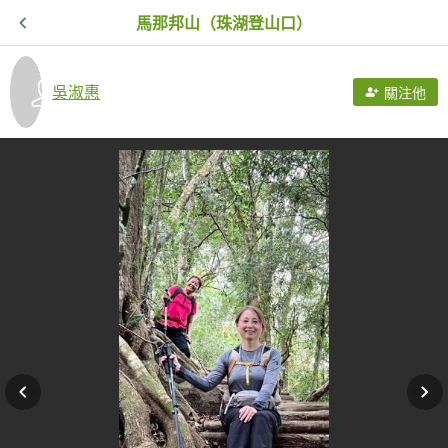
馬那邦山（珠湖登山口）
吳淑惠
關注他