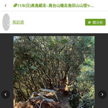
🌈11/9(日)高島縱走~高台山連走島田山山徑✨FB：熊熊趴爬走🌈
熊趴造
關注他