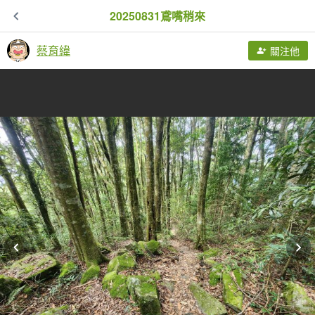
20250831鳶嘴稍來
蔡育緯
關注他