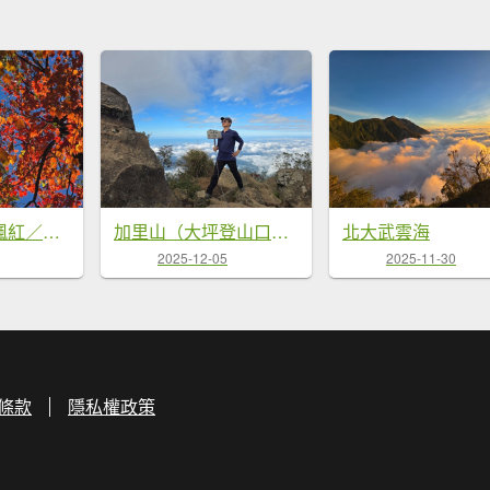
鳶嘴稍來山之楓紅／雲海
加里山（大坪登山口大O繞）
北大武雲海
2025-12-05
2025-11-30
條款
隱私權政策