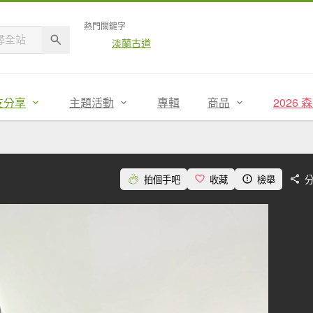
熱門關鍵字
淡蘭古道
友分享
主題活動
專輯
商品
2026
拍個手吧
收藏
檢舉