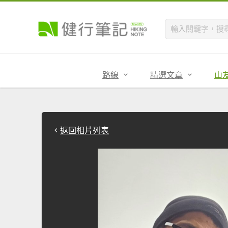
路線
精選文章
山
返回相片列表