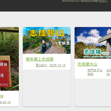
億年橋上志佳陽
志佳陽大山
登山的人
2025-12-12
快門女子山
20
林誌
06
09
6-05-16