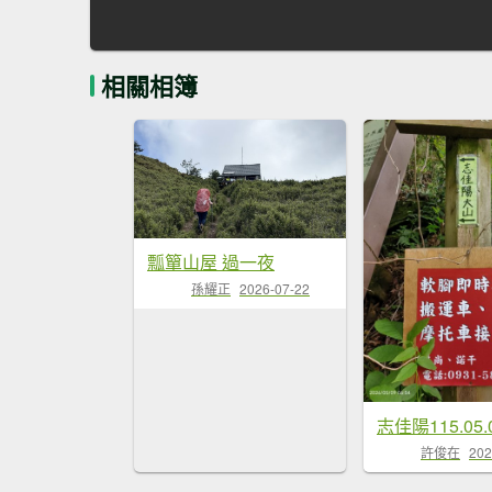
相關相簿
瓢簞山屋 過一夜
孫耀正
2026-07-22
志佳陽115.05.
許俊在
202