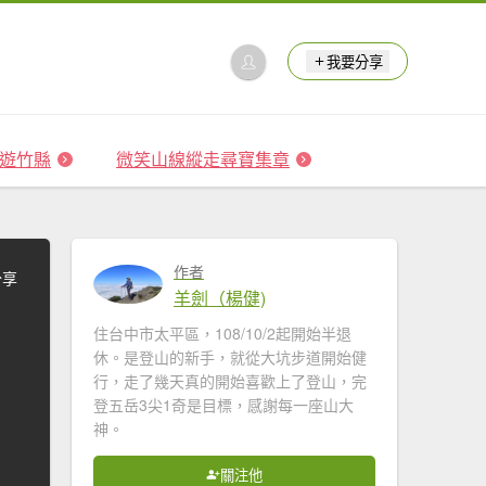
我要分享
 森遊竹縣
微笑山線縱走尋寶集章
作者
分享
羊劍（楊健)
住台中市太平區，108/10/2起開始半退
休。是登山的新手，就從大坑步道開始健
行，走了幾天真的開始喜歡上了登山，完
登五岳3尖1奇是目標，感謝每一座山大
神。
關注他