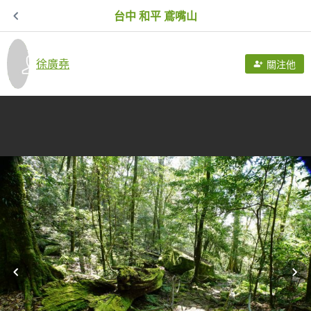
台中 和平 鳶嘴山
徐廣堯
關注他