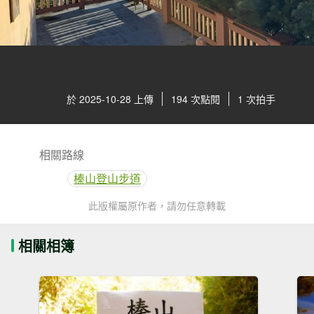
於 2025-10-28 上傳
194 次點閱
1 次拍手
相關路線
榛山登山步道
此版權屬原作者，請勿任意轉載
相關相簿