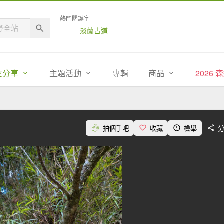
熱門關鍵字
淡蘭古道
友分享
主題活動
專輯
商品
2026
拍個手吧
收藏
檢舉