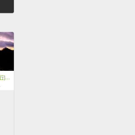
[冬訪大霸聖山岳參行]-榮耀桂冠B'bu' Papak聖稜精選輯
2