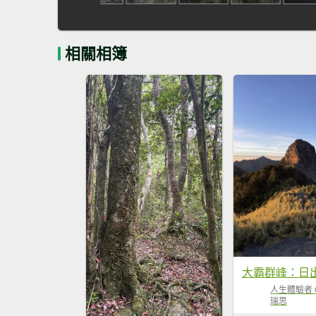
相關相簿
人生體驗者 
瑞思