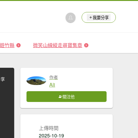
我要分享
 森遊竹縣
微笑山線縱走尋寶集章
作者
分享
Ali
關注他
上傳時間
2025-10-19