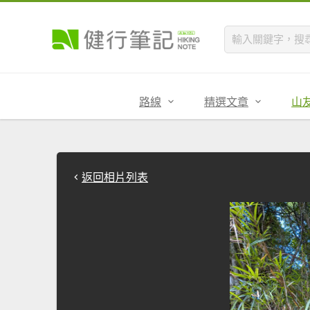
路線
精選文章
山
返回相片列表