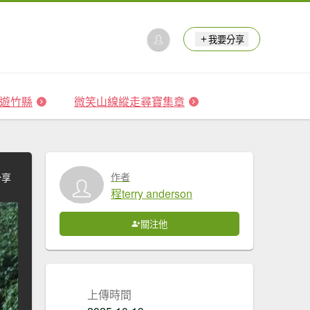
我要分享
 森遊竹縣
微笑山線縱走尋寶集章
作者
分享
程terry anderson
關注他
上傳時間