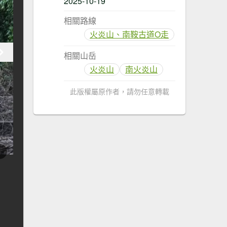
2025-10-19
相關路線
火炎山、南鞍古道O走
相關山岳
火炎山
南火炎山
此版權屬原作者，請勿任意轉載