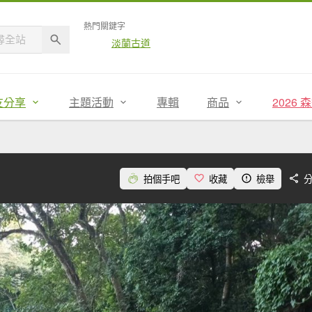
熱門關鍵字
淡蘭古道
友分享
主題活動
專輯
商品
2026
拍個手吧
收藏
檢舉