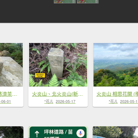
火炎山縱走、慈濟茶園路線
火炎山、北火炎山(新發現基石)、石頭坑山 連走
-06-01
*花ㄦ
2026-05-17
*花ㄦ
2026-05-1