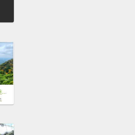
火炎山 相思花開 (季節限定) 三義
1