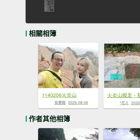
相關相簿
1140206火炎山
吳寶龍
2026-08-06
*花ㄦ
2026
作者其他相簿