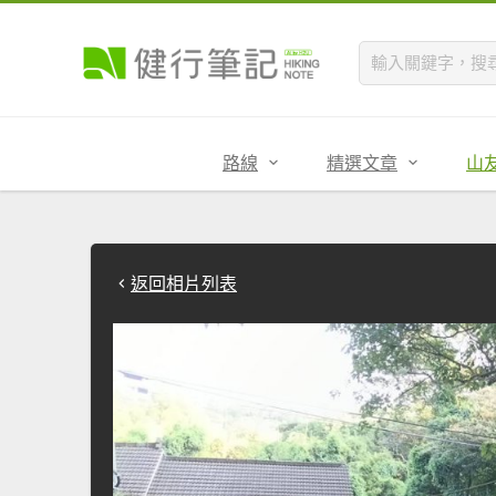
路線
精選文章
山
返回相片列表