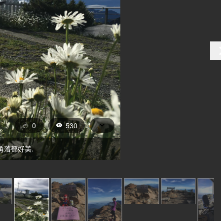
0
530
角落都好美.