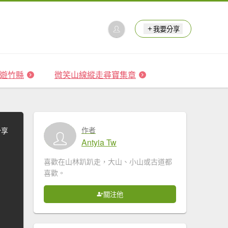
我要分享
 森遊竹縣
微笑山線縱走尋寶集章
作者
分享
Antyia Tw
喜歡在山林趴趴走，大山、小山或古道都
喜歡。
關注他