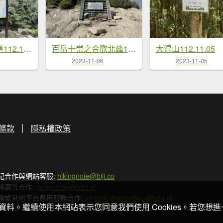
高遶溪古圳步道112.11.12
百岳十崇之合歡北峰112.11.06
大混山112.11.05
2023-11-06
2023-11-05
條款
隱私權政策
記合作與網站客服:
hikingnote@biji.co
牌廣告合作:
jacky.chen@h2u.ai
務或其他平台應用服務合作:
vincent.changchien@h2u.ai
關資料。繼續使用本網站表示您同意我們使用 Cookies。若您