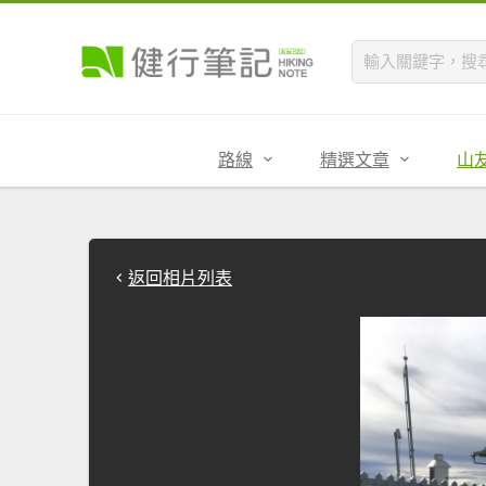
路線
精選文章
山
返回相片列表