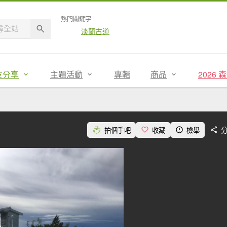
熱門關鍵字
淡蘭古道
友分享
主題活動
專輯
商品
2026
拍個手吧
收藏
檢舉