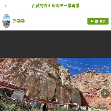
西藏的高山聖湖💙一措再措
游雯雯
關注他