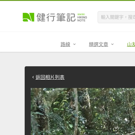
路線
精選文章
山
返回相片列表