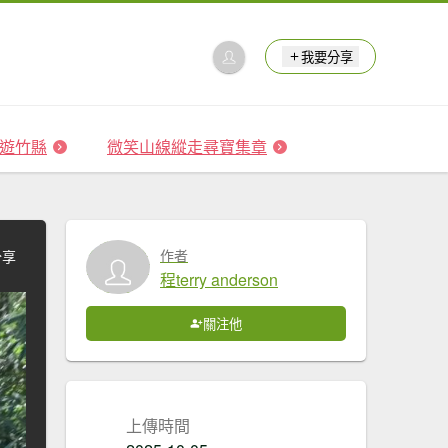
我要分享
 森遊竹縣
微笑山線縱走尋寶集章
作者
分享
程terry anderson
關注他
上傳時間