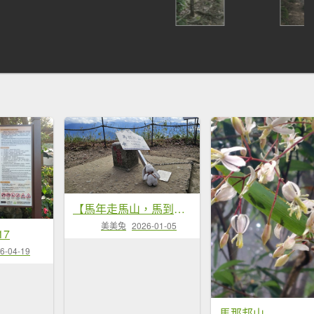
【馬年走馬山，馬到就成功！】🐴馬年馬路要走，馬那邦🏔️也要登！O繞11K，爬升900M，🥾腿在
美美兔
2026-01-05
17
6-04-19
馬那邦山