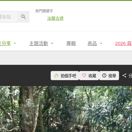
熱門關鍵字
淡蘭古道
友分享
主題活動
專輯
商品
2026
拍個手吧
收藏
檢舉