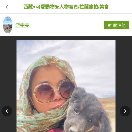
西藏♥️可愛動物🐎人物寫真/拉薩旅拍/美食
游雯雯
關注他