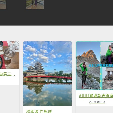
燕岳槍岳縱走-白馬三山山屋美食❤️慶功宴
#北阿爾卑斯表銀
2026-08-05
松本城-白馬城