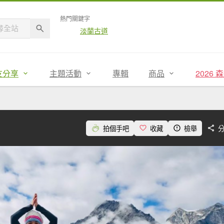
熱門關鍵字
淡蘭古道
友分享
主題活動
專輯
商品
2026
拍個手吧
收藏
檢舉