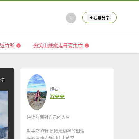
我要分享
 森遊竹縣
微笑山線縱走尋寶集章
分享
作者
游雯雯
快樂的面對自己的人生
射手座的我 是悶燒糊塗的個性
喜歡遠離人群到山上放空