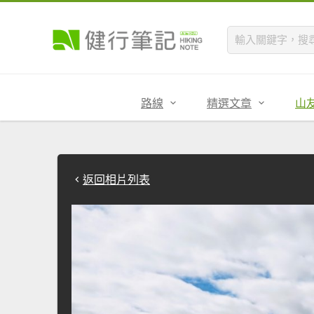
路線
精選文章
山
返回相片列表