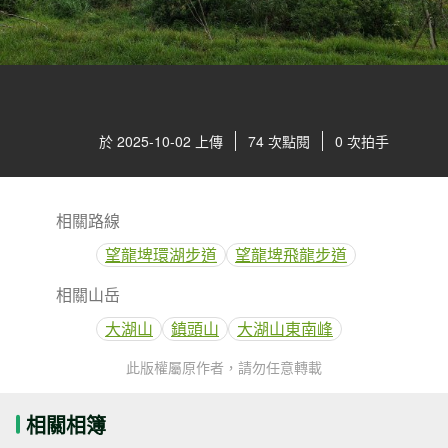
於 2025-10-02 上傳
74 次點閱
0 次拍手
相關路線
望龍埤環湖步道
望龍埤飛龍步道
相關山岳
大湖山
鎮頭山
大湖山東南峰
此版權屬原作者，請勿任意轉載
相關相簿