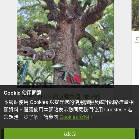
Cookie 使用同意
太平車籠山+貓頭鷹步道+番子路山+豬槽山20260502
本網站使用 Cookies 以提昇您的使用體驗及統計網路流量相
2026-05-03
關資料。繼續使用本網站表示您同意我們使用 Cookies。若
您想進一步了解，請參閱
Cookies 聲明
。
我接受
拍個手吧
收藏
分享