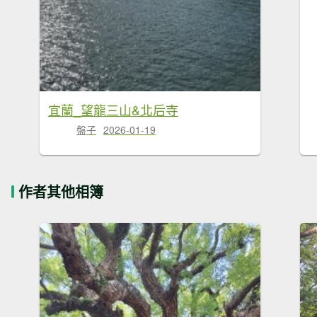
宜蘭_望龍三山&北后寺
盤子
2026-01-19
作者其他相簿