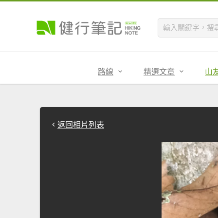
路線
精選文章
山
返回相片列表