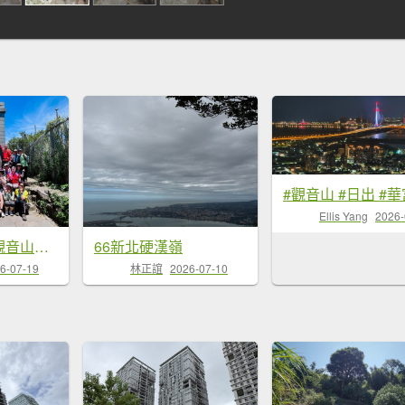
Ellis Yang
2026-
🌈7/18（六）觀音山硬漢嶺到八里淡江大橋FB：熊熊趴爬走(富裕登山社)🌈
66新北硬漢嶺
6-07-19
林正誼
2026-07-10