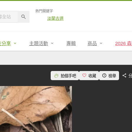
熱門關鍵字
淡蘭古道
友分享
主題活動
專輯
商品
2026
拍個手吧
收藏
檢舉