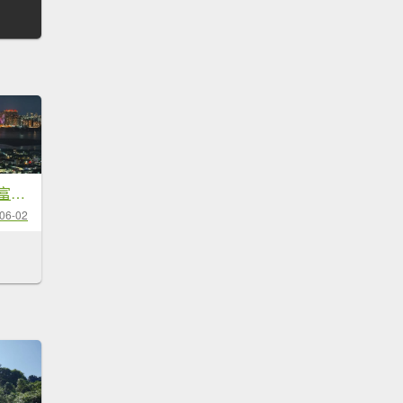
#觀音山 #日出 #華富山路 #淡江大橋 #中直路 #賞蝶趣 #滬尾漁港 #夕陽 6/2
06-02