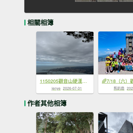
相關相簿
1150205觀音山硬漢嶺步道
jenye
2026-07-31
熊趴造
202
作者其他相簿