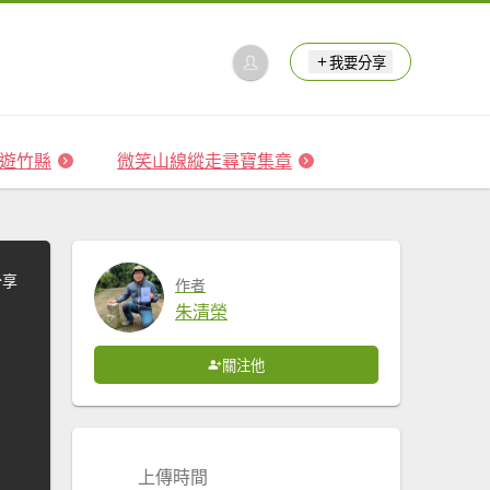
我要分享
 森遊竹縣
微笑山線縱走尋寶集章
分享
作者
朱清榮
關注他
上傳時間