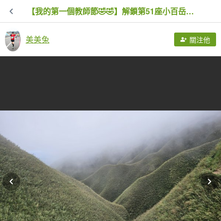
【我的第一個教師節🤣🤣】解鎖第51座小百岳#083三角崙山（抹茶山、聖母登山步道）
美美兔
關注他