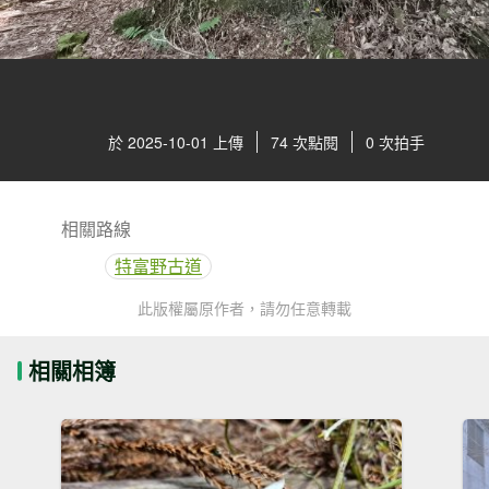
於 2025-10-01 上傳
74 次點閱
0 次拍手
相關路線
特富野古道
此版權屬原作者，請勿任意轉載
相關相簿