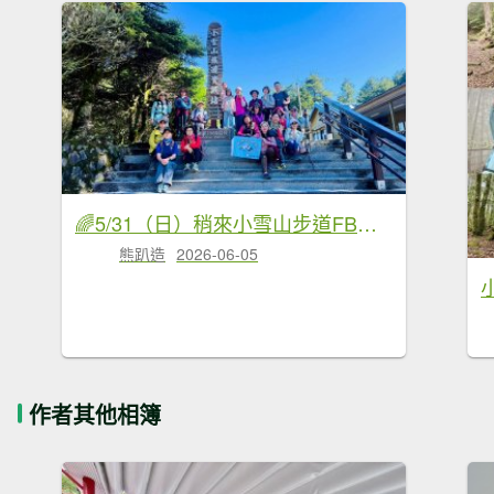
🌈5/31（日）稍來小雪山步道FB：熊熊趴爬走(富裕登山社)🌈
熊趴造
2026-06-05
作者其他相簿