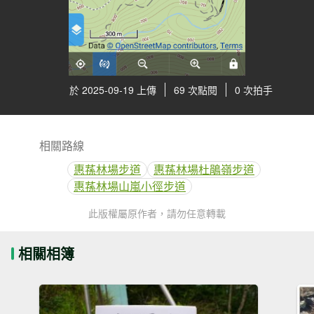
於 2025-09-19 上傳
69 次點閱
0 次拍手
相關路線
惠蓀林場步道
惠蓀林場杜鵑嶺步道
惠蓀林場山嵐小徑步道
此版權屬原作者，請勿任意轉載
相關相簿