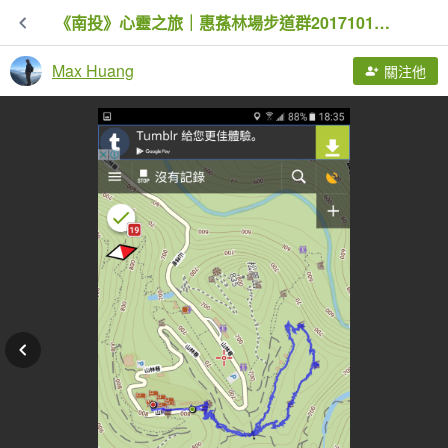
《南投》心靈之旅｜惠蓀林場步道群20171010-21
Max Huang
關注他