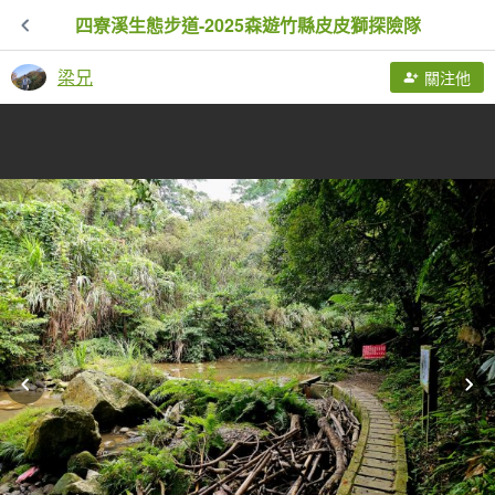
四寮溪生態步道-2025森遊竹縣皮皮獅探險隊
梁兄
關注他