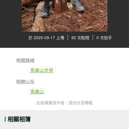
於 2025-09-17 上傳
82 次點閱
0 次拍手
相關路線
馬崙山步道
相關山岳
馬崙山
此版權屬原作者，請勿任意轉載
相關相簿