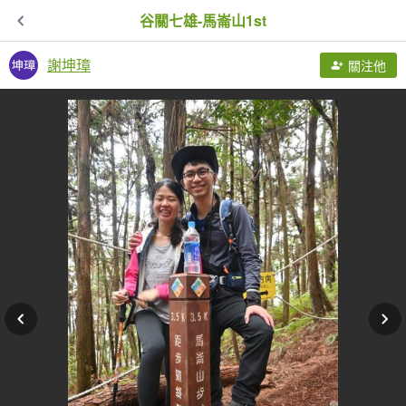
谷關七雄-馬崙山1st
謝坤璋
關注他