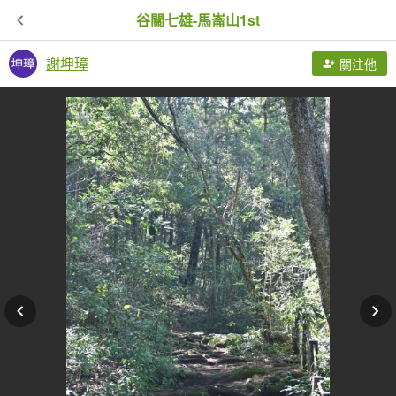
谷關七雄-馬崙山1st
謝坤璋
關注他