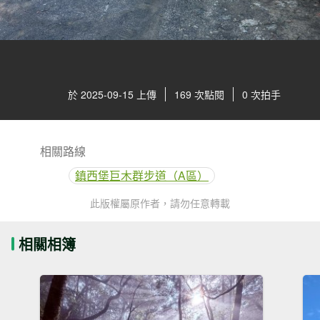
於 2025-09-15 上傳
169 次點閱
0 次拍手
相關路線
鎮西堡巨木群步道（A區）
此版權屬原作者，請勿任意轉載
相關相簿