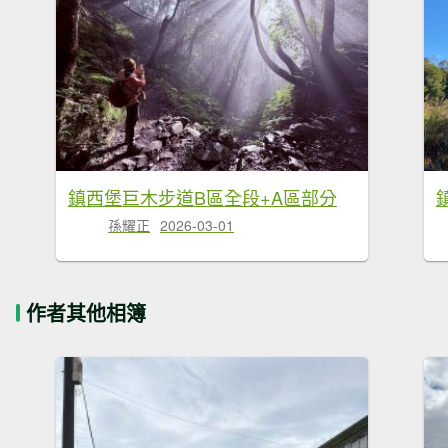
鎮西堡巨木步道B區全段+A區部分
孫耀正
2026-03-01
作者其他相簿