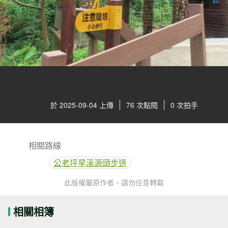
於 2025-09-04 上傳
76 次點閱
0 次拍手
相關路線
公老坪旱溪源頭步道
此版權屬原作者，請勿任意轉載
相關相簿