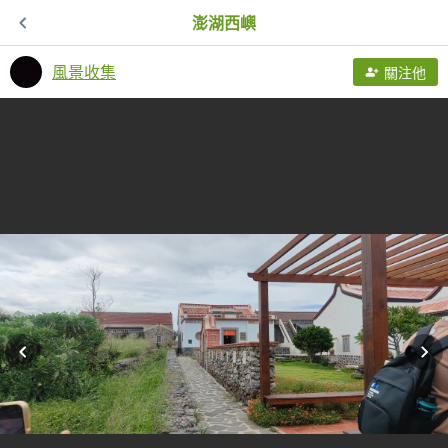
澎湖西嶼
風景收集
關注他