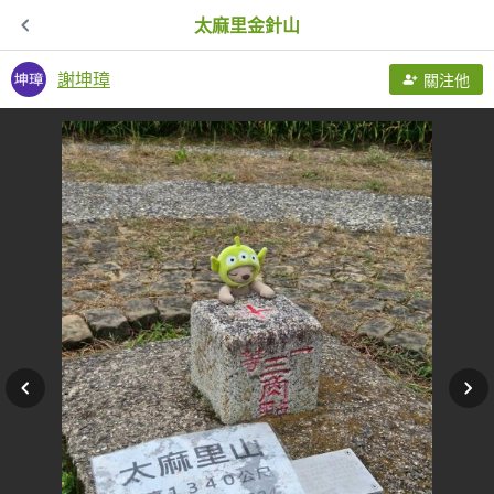
太麻里金針山
謝坤璋
關注他