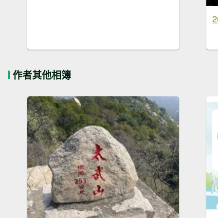
2
作者其他相簿