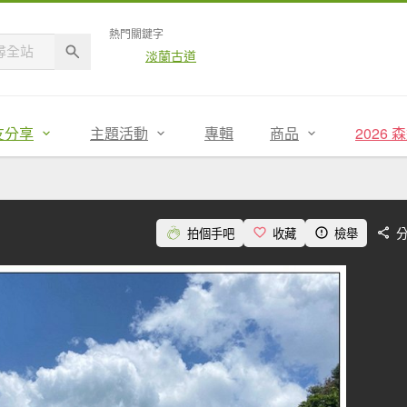
熱門關鍵字
淡蘭古道
友分享
主題活動
專輯
商品
2026
拍個手吧
收藏
檢舉