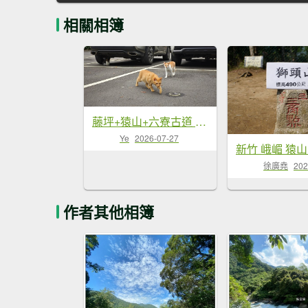
相關相簿
藤坪+猿山+六寮古道 O型-2026/07/26
Ye
2026-07-27
徐廣堯
202
作者其他相簿