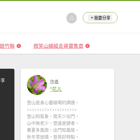
我要分享
 森遊竹縣
微笑山線縱走尋寶集章
分享
作者
*花ㄦ
登山是身心靈磁場的調適。
>>>>>>>>>>>>>>>>>>>>
登山知氣象，雨天少出門。
山中無老少，登遠是健者。
春夏多風雨，出門知風險。
秋冬常放晴，登高好時點。