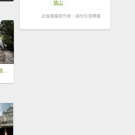
猿山
此版權屬原作者，請勿任意轉載
【新竹＋苗栗】猿獅縱走
7