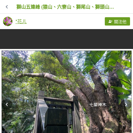
獅山五連峰 (猿山、六寮山、獅尾山、獅頭山、玖玖山)
*花ㄦ
關注他