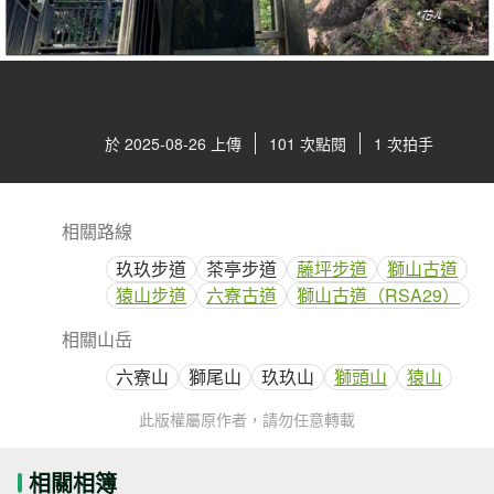
於 2025-08-26 上傳
101 次點閱
1 次拍手
相關路線
玖玖步道
茶亭步道
藤坪步道
獅山古道
猿山步道
六寮古道
獅山古道（RSA29）
相關山岳
六寮山
獅尾山
玖玖山
獅頭山
猿山
此版權屬原作者，請勿任意轉載
相關相簿