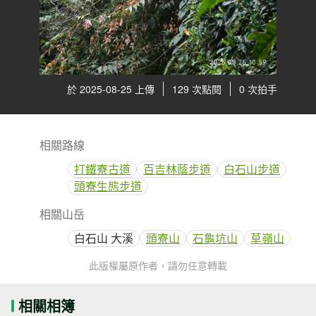
於 2025-08-25 上傳
129 次點閱
0 次拍手
相關路線
打鐵寮古道
百吉林蔭步道
白石山步道
頭寮生態步道
相關山岳
白石山 大溪
頭寮山
石龜坑山
草嶺山
此版權屬原作者，請勿任意轉載
相關相簿