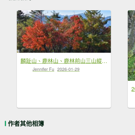
麟趾山、鹿林山、鹿林前山三山縱走(塔塔加三山)
Jennifer Fu
2026-01-29
2
作者其他相簿