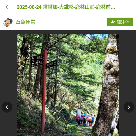
2025-08-24 塔塔加-大鐵杉-鹿林山莊-鹿林前山-鹿林山-黑森林-玉山登山口-上東埔
章魚便當
關注他