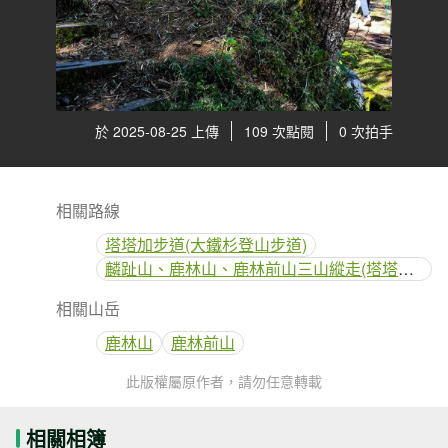
於 2025-08-25 上傳
109 次點閱
0 次拍手
相關路線
塔塔加步道(大鐵杉登山步道)
麟趾山、鹿林山、鹿林前山三山縱走(塔塔加三山)
相關山岳
鹿林山
鹿林前山
此版權屬原作者，請勿任意轉載
相關相簿