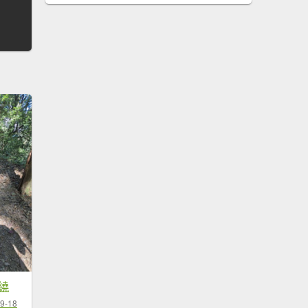
O繞
9-18