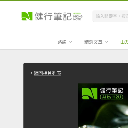
路線
精選文章
山
返回相片列表