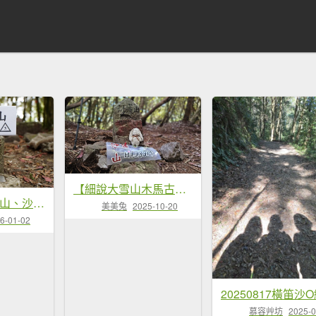
【細說大雪山木馬古道】橫嶺山、沙蓮山、笛吹山O繞
臺中 和平 橫嶺山、沙蓮山、笛吹山
美美兔
2025-10-20
6-01-02
20250817橫笛沙
慕容艸坊
2025-0