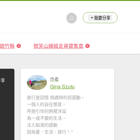
我要分享
 森遊竹縣
微笑山線縱走尋寶集章
作者
分享
Gina Szutu
旅行是回憶 相遇時的初感動，
一個人的自在愜意，
呼朋引伴的熱鬧洋溢
為一成不變的生活，
注入點滴的感動
因為愛、生活、旅行 ^.^