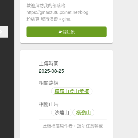
歡迎拜訪我的部落格:
https://ginaszutu.pixnet.net/blog
粉絲頁 城市漫遊。gina
關注他
上傳時間
2025-08-25
相關路線
橫嶺山登山步道
相關山岳
沙連山
橫嶺山
此版權屬原作者，請勿任意轉載