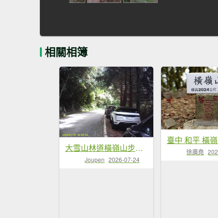
相關相簿
大雪山林道橫嶺山步道、橫嶺山、沙蓮山、笛吹山O繞
徐廣堯
202
Joupen
2026-07-24