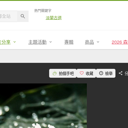
熱門關鍵字
淡蘭古道
友分享
主題活動
專輯
商品
2026
拍個手吧
收藏
檢舉