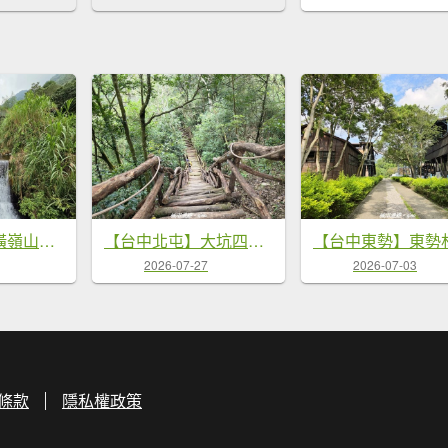
【台中和平】橫嶺山自然步道_木馬古道
【台中北屯】大坑四號步道x頭嵙山
2026-07-27
2026-07-03
條款
隱私權政策