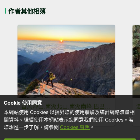
作者其他相簿
Cookie 使用同意
審馬陣山.南湖北山.南湖南峰.巴巴山.南湖大山【帝王之山 豈容凡夫造次】
本網站使用 Cookies 以提昇您的使用體驗及統計網路流量相
2026-07-21
關資料。繼續使用本網站表示您同意我們使用 Cookies。若
您想進一步了解，請參閱
Cookies 聲明
。