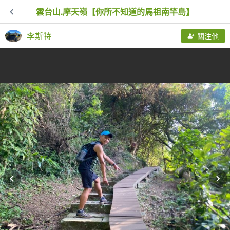
雲台山.摩天嶺【你所不知道的馬祖南竿島】
李斯特
關注他