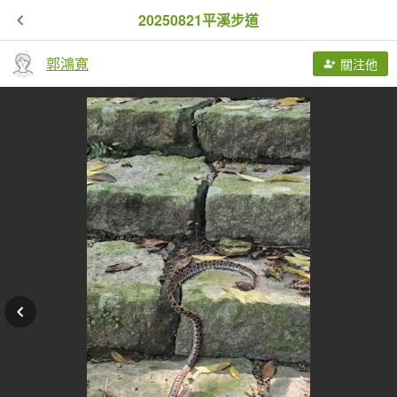
20250821平溪步道
郭鴻寬
關注他