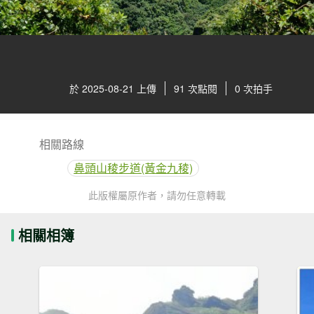
於 2025-08-21 上傳
91 次點閱
0 次拍手
相關路線
鼻頭山稜步道(黃金九稜)
此版權屬原作者，請勿任意轉載
相關相簿