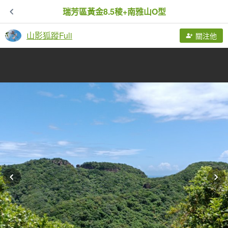
瑞芳區黃金8.5稜+南雅山O型
山影狐蹤Fuli
關注他