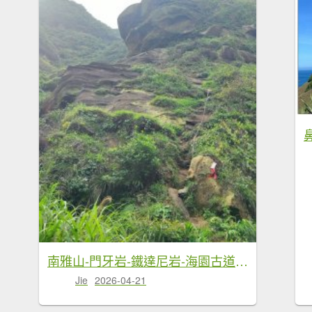
南雅山-門牙岩-鐵達尼岩-海園古道-鼻頭角
Jie
2026-04-21