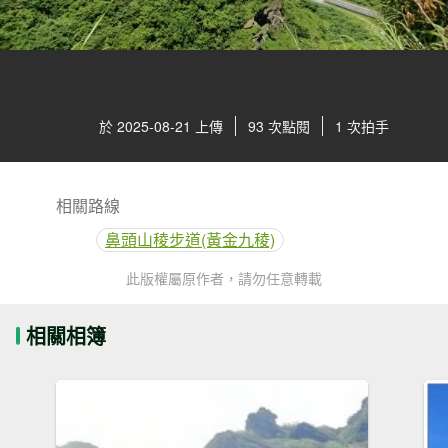
於 2025-08-21 上傳
93 次點閱
1 次拍手
相關路線
鼻頭山稜步道(黃金九稜)
此版權屬原作者，請勿任意轉載
相關相簿