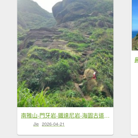
南雅山-門牙岩-鐵達尼岩-海園古道-鼻頭角
Jie
2026-04-21