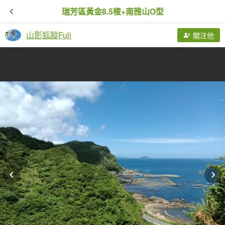
瑞芳區黃金8.5稜+南雅山O型
山影狐蹤Fuli
關注他