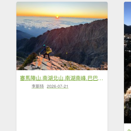
審馬陣山.南湖北山.南湖南峰.巴巴山.南湖大山【帝王之山 豈容凡夫造次】
李斯特
2026-07-21
2