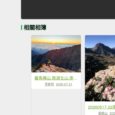
相關相簿
審馬陣山.南湖北山.南湖南峰.巴巴山.南湖大山【帝王之山 豈容凡夫造次】
李斯特
2026-07-21
20260517-
劉榮山
202