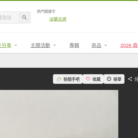
熱門關鍵字
淡蘭古道
友分享
主題活動
專輯
商品
2026
拍個手吧
收藏
檢舉