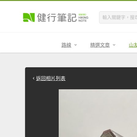
路線
精選文章
山
返回相片列表