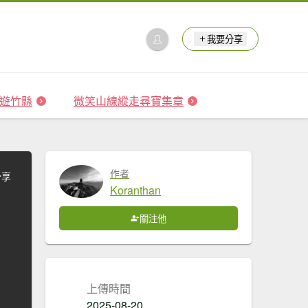
我要分享
 森遊竹縣
微笑山線縱走尋寶集章
作者
分享
Koranthan
關注他
上傳時間
2025-08-20