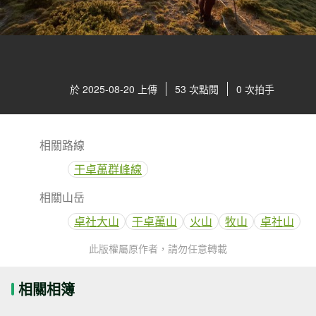
於 2025-08-20 上傳
53 次點閱
0 次拍手
相關路線
干卓萬群峰線
相關山岳
卓社大山
干卓萬山
火山
牧山
卓社山
此版權屬原作者，請勿任意轉載
相關相簿